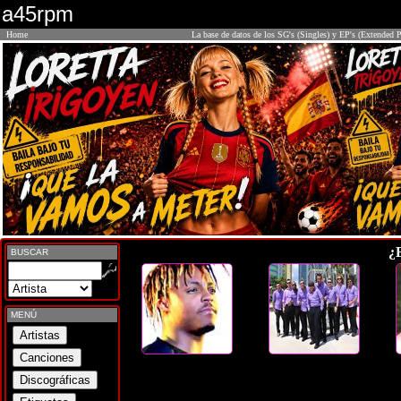
a45rpm
Home
La base de datos de los SG's (Singles) y EP's (Extended P
¿
BUSCAR
MENÚ