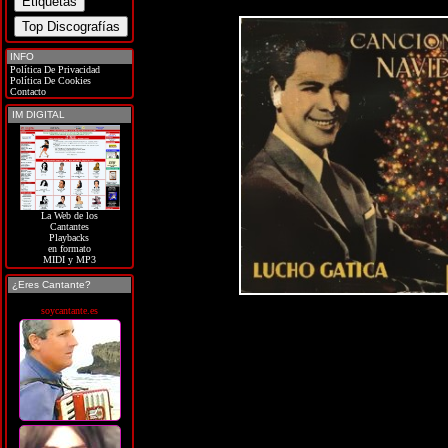
INFO
Política De Privacidad
Política De Cookies
Contacto
IM DIGITAL
La Web de los
Cantantes
Playbacks
en formato
MIDI y MP3
¿Eres Cantante?
soycantante.es