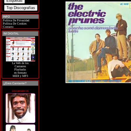
INFO
Política De Privacidad
Política De Cookies
Contacto
IM DIGITAL
La Web de los
Cantantes
Playbacks
en formato
MIDI y MP3
¿Eres Cantante?
soycantante.es