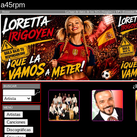
a45rpm
Home
La base de datos de los SG's (Singles) y EP's (Extended P
¿
BUSCAR
MENÚ