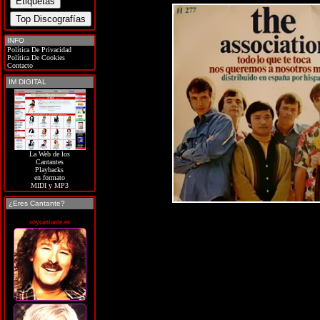
INFO
Política De Privacidad
Política De Cookies
Contacto
IM DIGITAL
La Web de los
Cantantes
Playbacks
en formato
MIDI y MP3
¿Eres Cantante?
soycantante.es