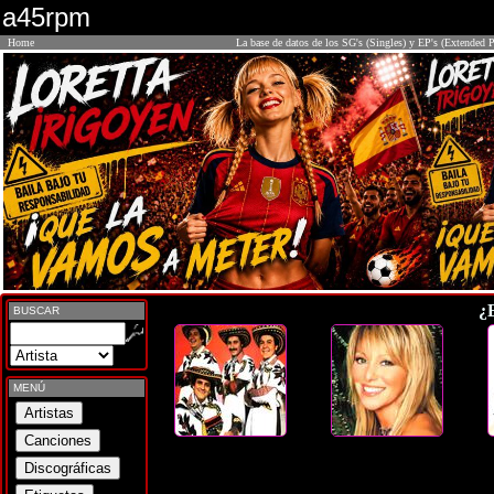
a45rpm
Home
La base de datos de los SG's (Singles) y EP's (Extended P
¿
BUSCAR
MENÚ