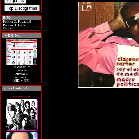
INFO
Política De Privacidad
Política De Cookies
Contacto
IM DIGITAL
La Web de los
Cantantes
Playbacks
en formato
MIDI y MP3
¿Eres Cantante?
soycantante.es