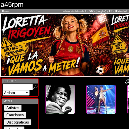
a45rpm
Home
La base de datos de los SG's (Singles) y EP's (Extended P
¿
BUSCAR
MENÚ