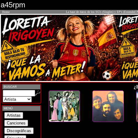
a45rpm
Home
La base de datos de los SG's (Singles) y EP's (Extended P
¿
BUSCAR
MENÚ