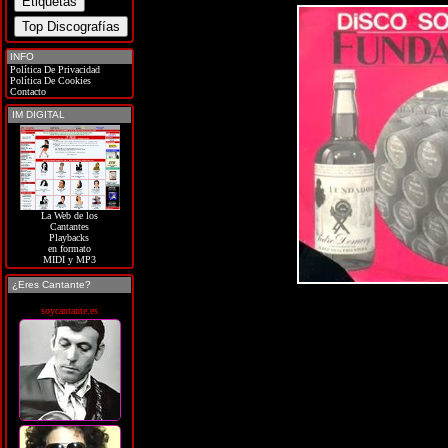
INFO
Política De Privacidad
Política De Cookies
Contacto
IM DIGITAL
La Web de los
Cantantes
Playbacks
en formato
MIDI y MP3
¿Eres Cantante?
soycantante.es