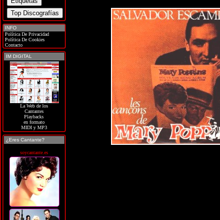
INFO
Política De Privacidad
Política De Cookies
Contacto
IM DIGITAL
La Web de los
Cantantes
Playbacks
en formato
MIDI y MP3
¿Eres Cantante?
soycantante.es