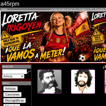
a45rpm
Home
La base de datos de los SG's (Singles) y EP's (Extended P
¿
BUSCAR
MENÚ