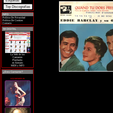
INFO
Política De Privacidad
Política De Cookies
Contacto
IM DIGITAL
La Web de los
Cantantes
Playbacks
en formato
MIDI y MP3
¿Eres Cantante?
soycantante.es