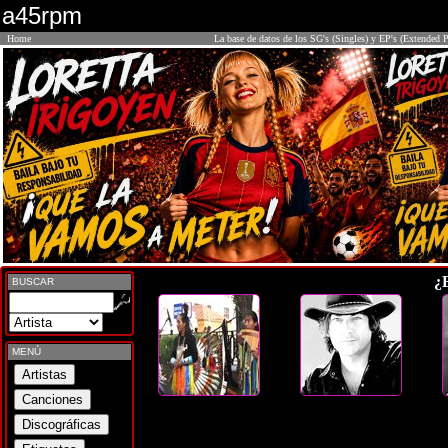
a45rpm
Home
La base de datos de los SG's (Singles) y EP's (Extended P
¿
BUSCAR
MENÚ