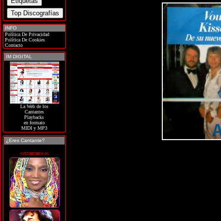
INFO
Política De Privacidad
Política De Cookies
Contacto
IM DIGITAL
La Web de los
Cantantes
Playbacks
en formato
MIDI y MP3
¿Eres Cantante?
soycantante.es