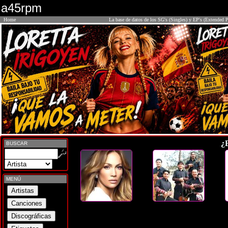
a45rpm
Home
La base de datos de los SG's (Singles) y EP's (Extended P
¿
BUSCAR
MENÚ