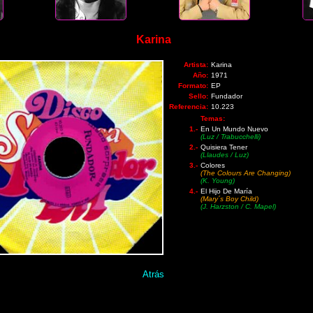
Karina
Artista:
Karina
Año:
1971
Formato:
EP
Sello:
Fundador
Referencia:
10.223
Temas:
1.-
En Un Mundo Nuevo
(Luz / Trabucchelli)
2.-
Quisiera Tener
(Llaudes / Luz)
3.-
Colores
(The Colours Are Changing)
(K. Young)
4.-
El Hijo De María
(Mary´s Boy Child)
(J. Harzston / C. Mapel)
Atrás