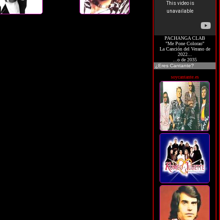
PACHANGA CLAB
"Me Pone Colorao"
La Canción del Verano de
2022...
...o de 2035
¿Eres Cantante?
soycantante.es