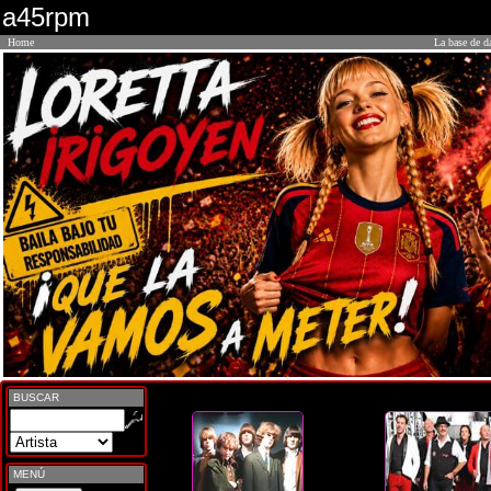
a45rpm
Home
La base de d
BUSCAR
MENÚ