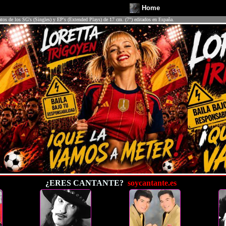
Home
atos de los SG's (Singles) y EP's (Extended Plays) de 17 cm. (7") editados en España.
¿ERES CANTANTE?
soycantante.es