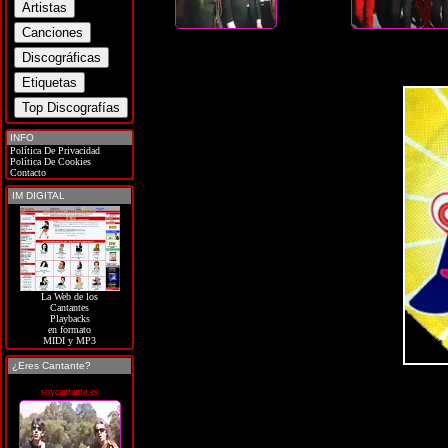
INFO
Política De Privacidad
Política De Cookies
Contacto
IM DIGITAL
La Web de los
Cantantes
Playbacks
en formato
MIDI y MP3
¿Eres Cantante?
soycantante.es