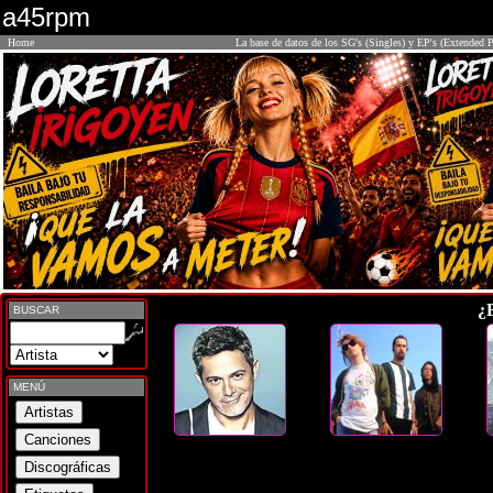
a45rpm
Home
La base de datos de los SG's (Singles) y EP's (Extended P
¿
BUSCAR
MENÚ