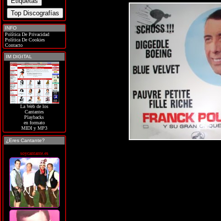
INFO
Política De Privacidad
Política De Cookies
Contacto
IM DIGITAL
La Web de los
Cantantes
Playbacks
en formato
MIDI y MP3
¿Eres Cantante?
soycantante.es