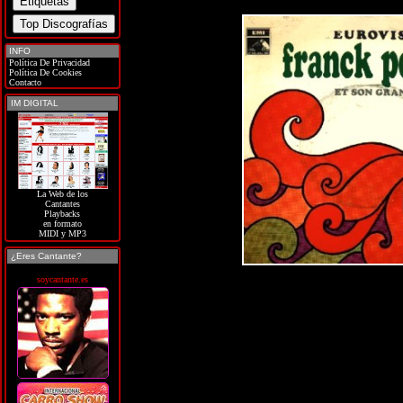
INFO
Política De Privacidad
Política De Cookies
Contacto
IM DIGITAL
La Web de los
Cantantes
Playbacks
en formato
MIDI y MP3
¿Eres Cantante?
soycantante.es