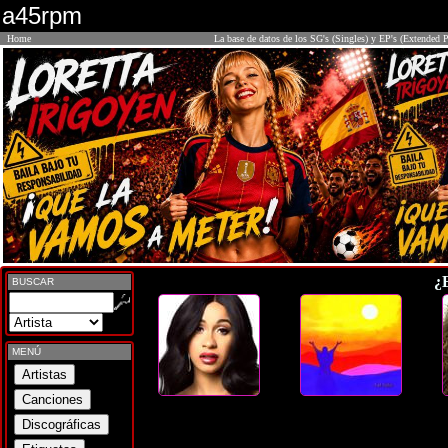
a45rpm
Home
La base de datos de los SG's (Singles) y EP's (Extended P
¿
BUSCAR
MENÚ