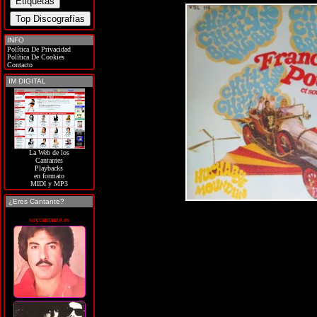
INFO
Política De Privacidad
Política De Cookies
Contacto
IM DIGITAL
La Web de los
Cantantes
Playbacks
en formato
MIDI y MP3
¿Eres Cantante?
soycantante.es