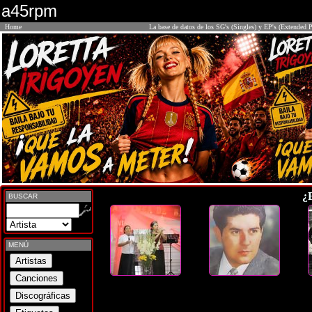
a45rpm
Home
La base de datos de los SG's (Singles) y EP's (Extended P
¿
BUSCAR
MENÚ