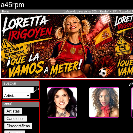
a45rpm
Home
La base de datos de los SG's (Singles) y EP's (Extended P
¿
BUSCAR
MENÚ