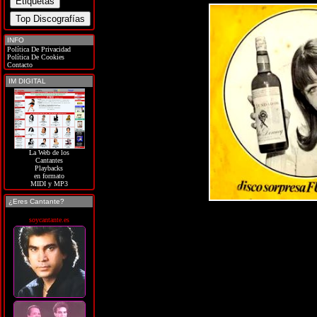
INFO
Política De Privacidad
Política De Cookies
Contacto
IM DIGITAL
La Web de los
Cantantes
Playbacks
en formato
MIDI y MP3
¿Eres Cantante?
soycantante.es