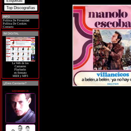
INFO
Política De Privacidad
Política De Cookies
Contacto
IM DIGITAL
La Web de los
Cantantes
Playbacks
en formato
MIDI y MP3
¿Eres Cantante?
soycantante.es