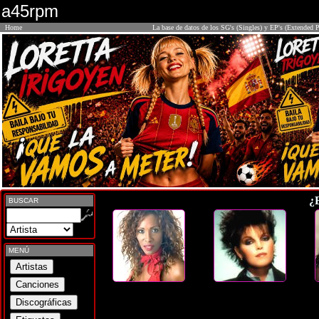
a45rpm
Home
La base de datos de los SG's (Singles) y EP's (Extended P
¿
BUSCAR
MENÚ