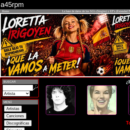
a45rpm
Home
La base de datos de los SG's (Singles) y EP's (Extended P
¿
BUSCAR
MENÚ
T