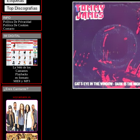
INFO
Política De Privacidad
Política De Cookies
Contacto
IM DIGITAL
La Web de los
Cantantes
Playbacks
en formato
MIDI y MP3
¿Eres Cantante?
soycantante.es