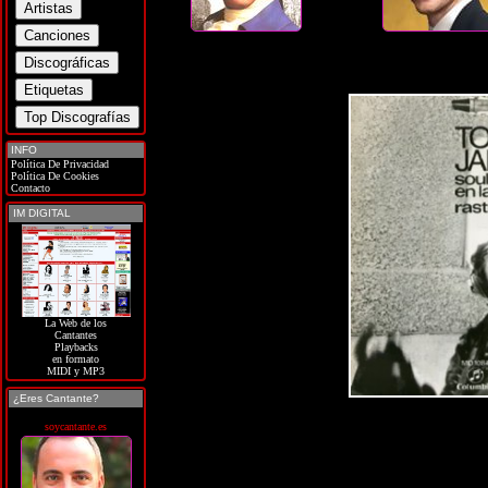
INFO
Política De Privacidad
Política De Cookies
Contacto
IM DIGITAL
La Web de los
Cantantes
Playbacks
en formato
MIDI y MP3
¿Eres Cantante?
soycantante.es