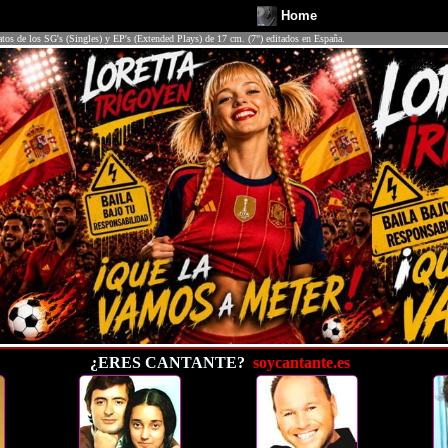
Home
atos de los SG's (Singles) y EP's (Extended Plays) de 17 cm. (7") editados en España.
¿ERES CANTANTE?
soycantante.es