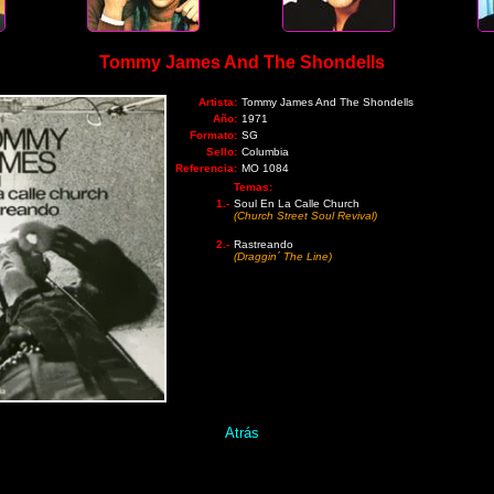
Tommy James And The Shondells
Artista:
Tommy James And The Shondells
Año:
1971
Formato:
SG
Sello:
Columbia
Referencia:
MO 1084
Temas:
1.-
Soul En La Calle Church
(Church Street Soul Revival)
2.-
Rastreando
(Draggin´ The Line)
Atrás