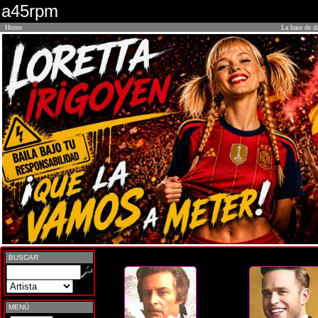
a45rpm
Home
La base de d
BUSCAR
MENÚ