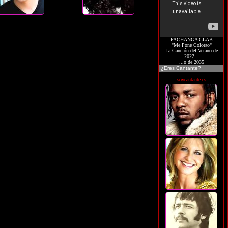
PACHANGA CLAB
"Me Pone Colorao"
La Canción del Verano de
2022...
...o de 2035
¿Eres Cantante?
soycantante.es