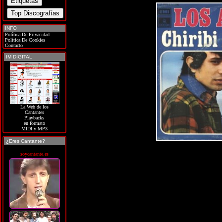
INFO
Política De Privacidad
Política De Cookies
Contacto
IM DIGITAL
La Web de los
Cantantes
Playbacks
en formato
MIDI y MP3
¿Eres Cantante?
soycantante.es