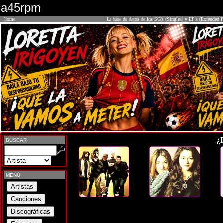
a45rpm
Home
La base de datos de los SG's (Singles) y EP's (Extended P
¿
BUSCAR
MENÚ