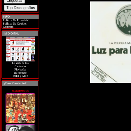
INFO
Política De Privacidad
Política De Cookies
Contacto
IM DIGITAL
La Web de los
Cantantes
Playbacks
en formato
MIDI y MP3
¿Eres Cantante?
soycantante.es