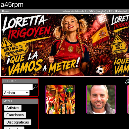
a45rpm
Home
La base de datos de los SG's (Singles) y EP's (Extended P
¿
BUSCAR
MENÚ