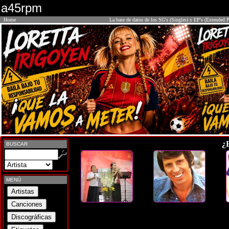
a45rpm
Home
La base de datos de los SG's (Singles) y EP's (Extended P
¿
BUSCAR
MENÚ