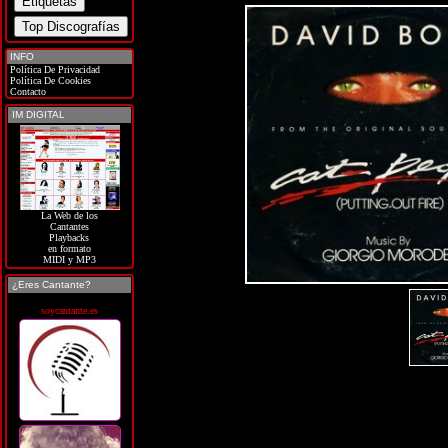
INFO
Política De Privacidad
Política De Cookies
Contacto
IM DIGITAL
La Web de los
Cantantes
Playbacks
en formato
MIDI y MP3
¿Eres Cantante?
soycantante.es