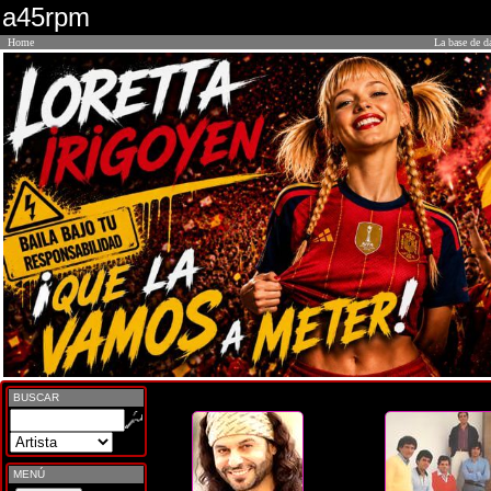
a45rpm
Home
La base de d
BUSCAR
MENÚ