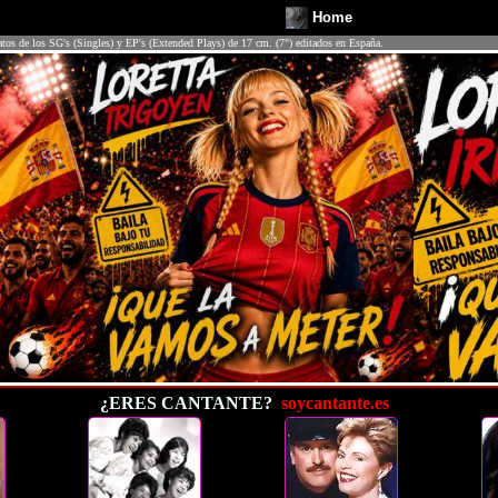
Home
atos de los SG's (Singles) y EP's (Extended Plays) de 17 cm. (7") editados en España.
¿ERES CANTANTE?
soycantante.es