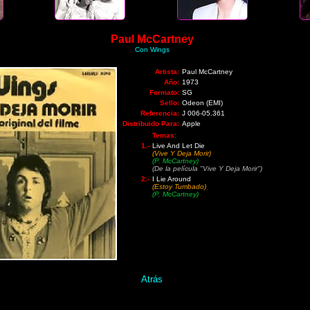
Paul McCartney
Con Wings
Artista:
Paul McCartney
Año:
1973
Formato:
SG
Sello:
Odeon (EMI)
Referencia:
J 006-05.361
Distribuido Para:
Apple
Temas:
1.-
Live And Let Die
(Vive Y Deja Morir)
(P. McCartney)
(De la película "Vive Y Deja Morir")
2.-
I Lie Around
(Estoy Tumbado)
(P. McCartney)
Atrás