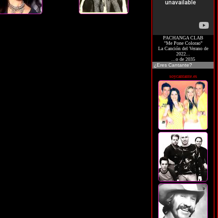
PACHANGA CLAB
"Me Pone Colorao"
La Canción del Verano de
2022...
...o de 2035
¿Eres Cantante?
soycantante.es