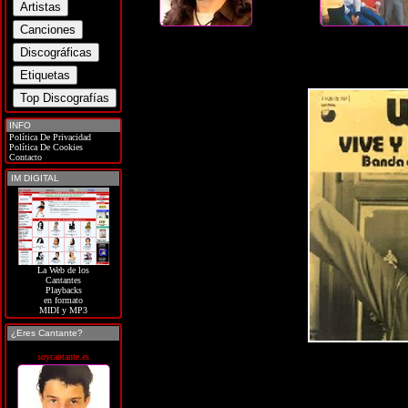
INFO
Política De Privacidad
Política De Cookies
Contacto
IM DIGITAL
La Web de los
Cantantes
Playbacks
en formato
MIDI y MP3
¿Eres Cantante?
soycantante.es