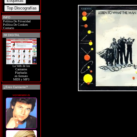
INFO
Política De Privacidad
Política De Cookies
Contacto
IM DIGITAL
La Web de los
Cantantes
Playbacks
en formato
MIDI y MP3
¿Eres Cantante?
soycantante.es