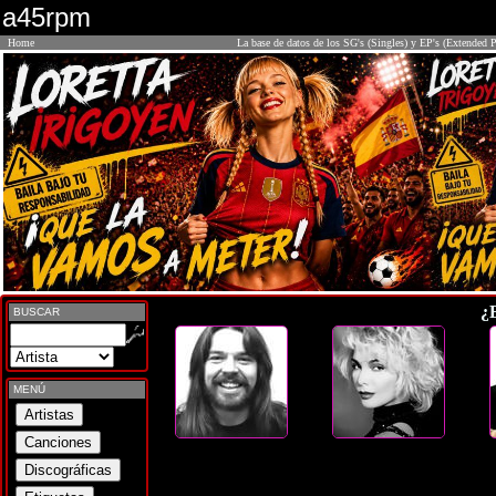
a45rpm
Home
La base de datos de los SG's (Singles) y EP's (Extended P
¿
BUSCAR
MENÚ