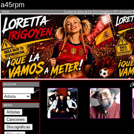
a45rpm
Home
La base de datos de los SG's (Singles) y EP's (Extended P
¿
BUSCAR
MENÚ