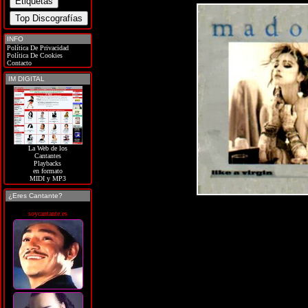
INFO
Política De Privacidad
Política De Cookies
Contacto
IM DIGITAL
La Web de los
Cantantes
Playbacks
en formato
MIDI y MP3
¿Eres Cantante?
soycantante.es