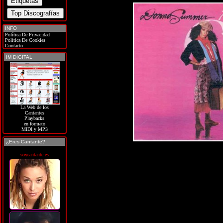
INFO
Política De Privacidad
Política De Cookies
Contacto
IM DIGITAL
La Web de los
Cantantes
Playbacks
en formato
MIDI y MP3
¿Eres Cantante?
soycantante.es