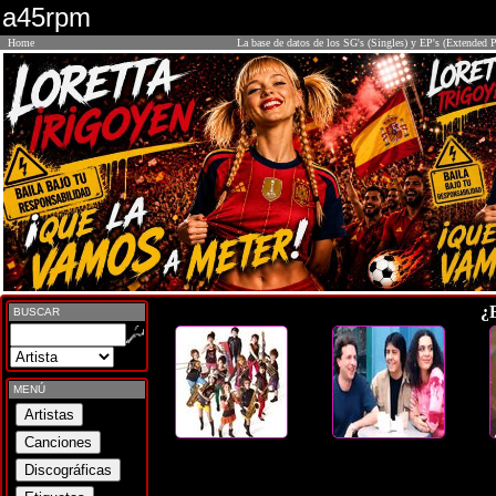
a45rpm
Home
La base de datos de los SG's (Singles) y EP's (Extended P
¿
BUSCAR
MENÚ