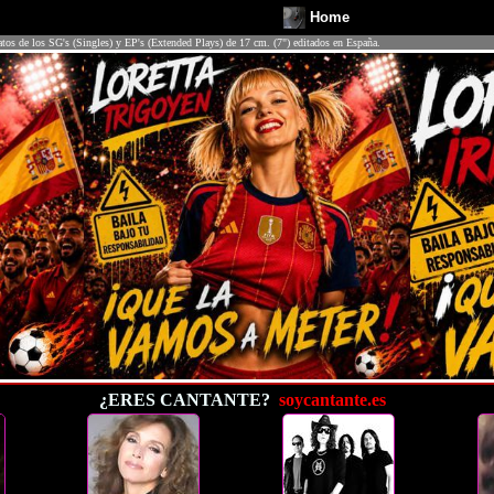
Home
atos de los SG's (Singles) y EP's (Extended Plays) de 17 cm. (7") editados en España.
¿ERES CANTANTE?
soycantante.es