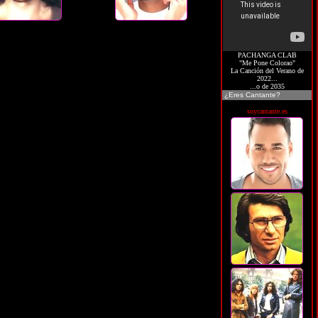
PACHANGA CLAB
"Me Pone Colorao"
La Canción del Verano de
2022...
...o de 2035
¿Eres Cantante?
soycantante.es