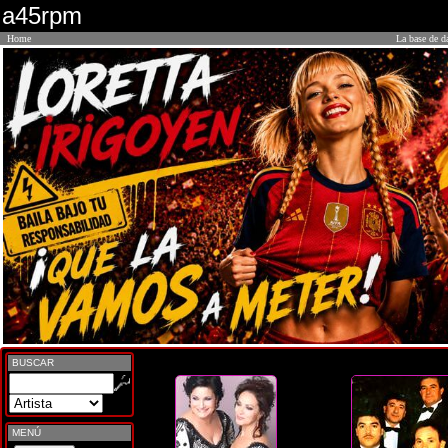
a45rpm
Home
La base de d
BUSCAR
MENÚ