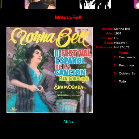
Monna Bell
Artista:
Monna Bell
Año:
1961
Formato:
EP
Sello:
Hispavox
Referencia:
HH 17-172
Temas:
1.-
Enamorada
2.-
Preguntón
3.-
Quisiera Ser
4.-
Todo
Atrás