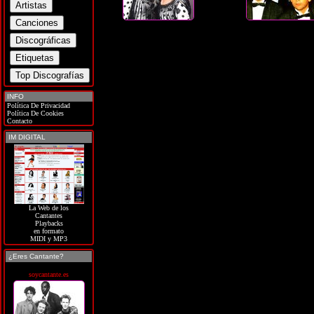
INFO
Política De Privacidad
Política De Cookies
Contacto
IM DIGITAL
La Web de los
Cantantes
Playbacks
en formato
MIDI y MP3
¿Eres Cantante?
soycantante.es