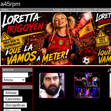
a45rpm
Home
La base de datos de los SG's (Singles) y EP's (Extended P
¿
BUSCAR
MENÚ