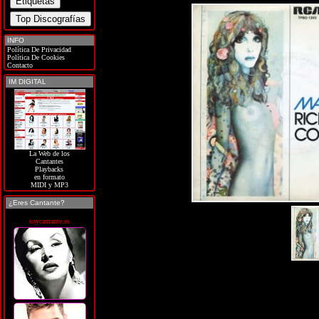
INFO
Política De Privacidad
Política De Cookies
Contacto
IM DIGITAL
La Web de los
Cantantes
Playbacks
en formato
MIDI y MP3
¿Eres Cantante?
soycantante.es