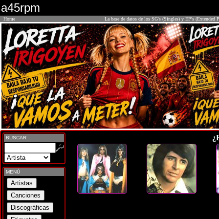
a45rpm
Home
La base de datos de los SG's (Singles) y EP's (Extended P
¿
BUSCAR
MENÚ