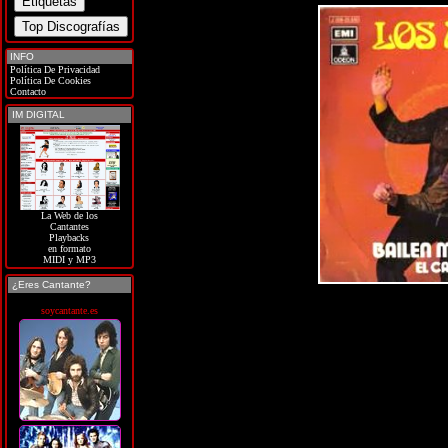
INFO
Política De Privacidad
Política De Cookies
Contacto
IM DIGITAL
La Web de los
Cantantes
Playbacks
en formato
MIDI y MP3
¿Eres Cantante?
soycantante.es