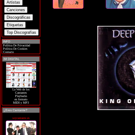
INFO
Política De Privacidad
Política De Cookies
Contacto
IM DIGITAL
La Web de los
Cantantes
Playbacks
en formato
MIDI y MP3
¿Eres Cantante?
soycantante.es