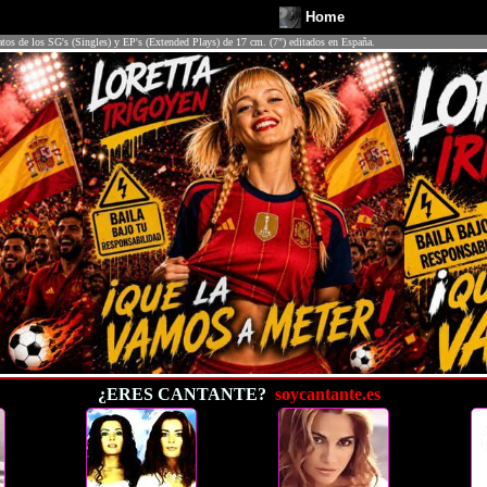
Home
atos de los SG's (Singles) y EP's (Extended Plays) de 17 cm. (7") editados en España.
¿ERES CANTANTE?
soycantante.es