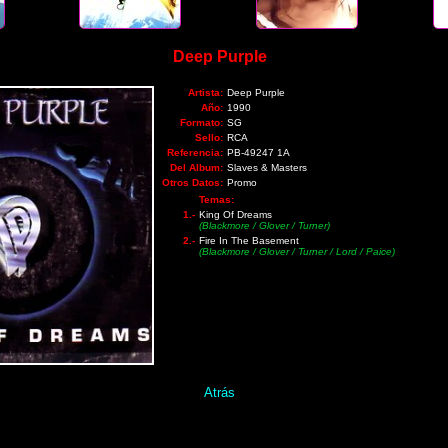
Deep Purple
Artista:
Deep Purple
Año:
1990
Formato:
SG
Sello:
RCA
Referencia:
PB-49247 1A
Del Album:
Slaves & Masters
Otros Datos:
Promo
Temas:
1.-
King Of Dreams
(Blackmore / Glover / Turner)
2.-
Fire In The Basement
(Blackmore / Glover / Turner / Lord / Paice)
Atrás