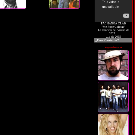
PACHANGA CLAB
"Me Pone Colorao"
La Canción del Verano de
2022...
...o de 2035
¿Eres Cantante?
soycantante.es