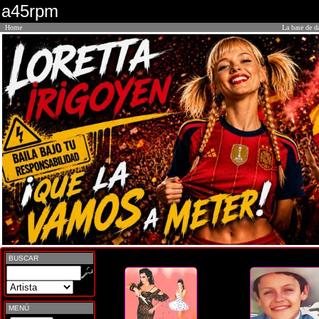
a45rpm
Home
La base de d
BUSCAR
MENÚ