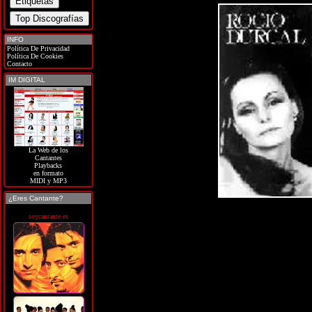
INFO
Política De Privacidad
Política De Cookies
Contacto
IM DIGITAL
La Web de los
Cantantes
Playbacks
en formato
MIDI y MP3
¿Eres Cantante?
soycantante.es