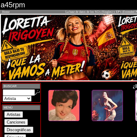
a45rpm
Home
La base de datos de los SG's (Singles) y EP's (Extended P
¿
BUSCAR
MENÚ