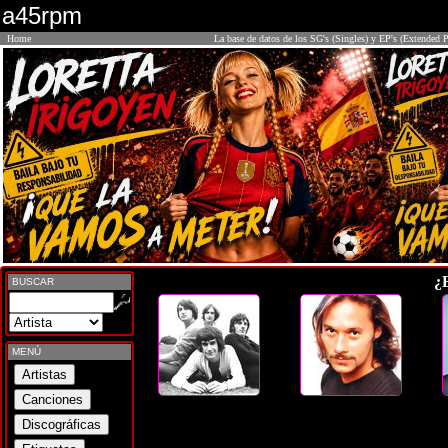
a45rpm
Home
La base de datos de los SG's (Singles) y EP's (Extended P
¿
BUSCAR
MENÚ