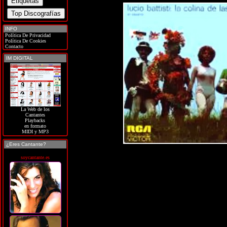
INFO
Política De Privacidad
Política De Cookies
Contacto
IM DIGITAL
La Web de los
Cantantes
Playbacks
en formato
MIDI y MP3
¿Eres Cantante?
soycantante.es