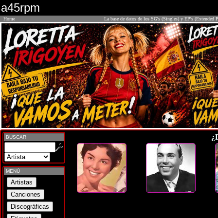
a45rpm
Home
La base de datos de los SG's (Singles) y EP's (Extended P
¿
BUSCAR
MENÚ