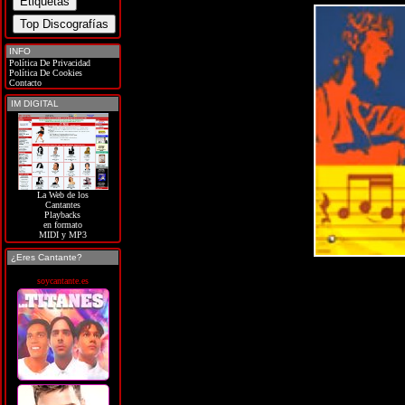
INFO
Política De Privacidad
Política De Cookies
Contacto
IM DIGITAL
La Web de los
Cantantes
Playbacks
en formato
MIDI y MP3
¿Eres Cantante?
soycantante.es