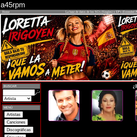
a45rpm
Home
La base de datos de los SG's (Singles) y EP's (Extended P
¿
BUSCAR
MENÚ