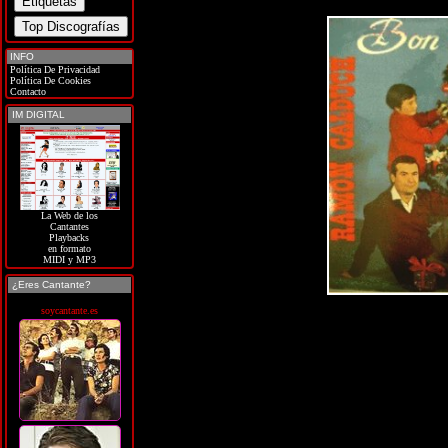
INFO
Política De Privacidad
Política De Cookies
Contacto
IM DIGITAL
La Web de los
Cantantes
Playbacks
en formato
MIDI y MP3
¿Eres Cantante?
soycantante.es