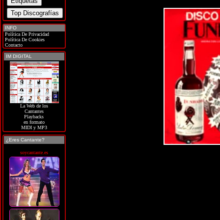
INFO
Política De Privacidad
Política De Cookies
Contacto
IM DIGITAL
La Web de los
Cantantes
Playbacks
en formato
MIDI y MP3
¿Eres Cantante?
soycantante.es