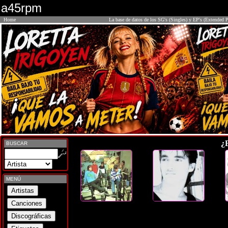
a45rpm
Home
La base de datos de los SG's (Singles) y EP's (Extended P
¿
BUSCAR
MENÚ