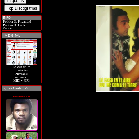
INFO
Política De Privacidad
Política De Cookies
Contacto
IM DIGITAL
La Web de los
Cantantes
Playbacks
en formato
MIDI y MP3
¿Eres Cantante?
soycantante.es