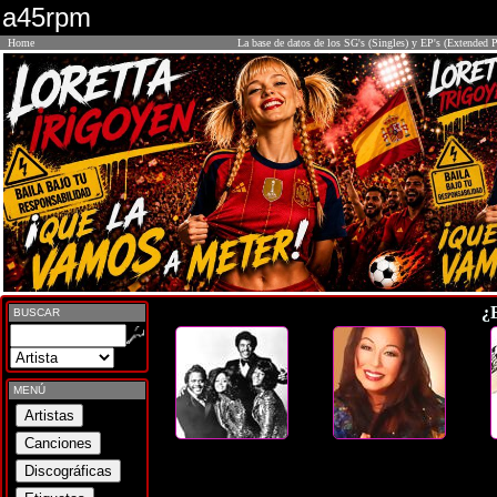
a45rpm
Home
La base de datos de los SG's (Singles) y EP's (Extended P
¿
BUSCAR
MENÚ