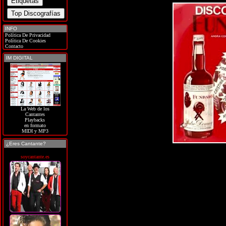
INFO
Política De Privacidad
Política De Cookies
Contacto
IM DIGITAL
La Web de los
Cantantes
Playbacks
en formato
MIDI y MP3
¿Eres Cantante?
soycantante.es