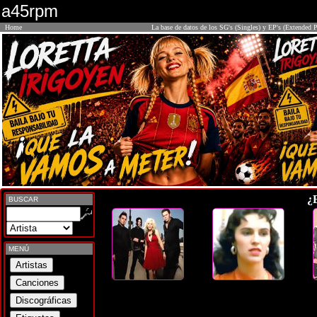
a45rpm
Home
La base de datos de los SG's (Singles) y EP's (Extended P
¿
BUSCAR
MENÚ