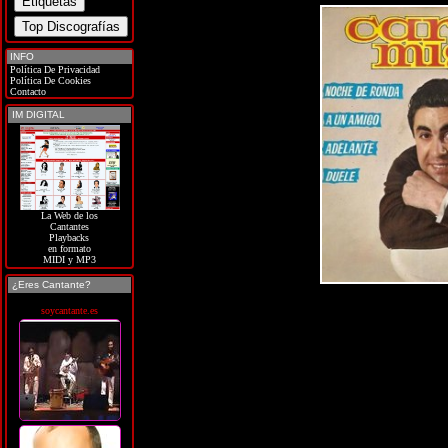
INFO
Política De Privacidad
Política De Cookies
Contacto
IM DIGITAL
La Web de los
Cantantes
Playbacks
en formato
MIDI y MP3
¿Eres Cantante?
soycantante.es