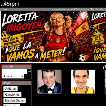
a45rpm
Home
La base de datos de los SG's (Singles) y EP's (Extended P
¿
BUSCAR
MENÚ