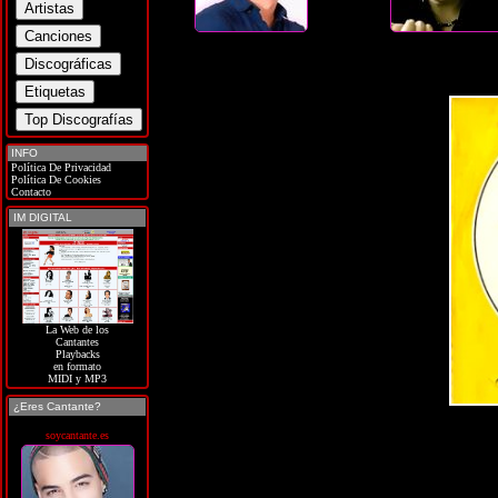
INFO
Política De Privacidad
Política De Cookies
Contacto
IM DIGITAL
La Web de los
Cantantes
Playbacks
en formato
MIDI y MP3
¿Eres Cantante?
soycantante.es