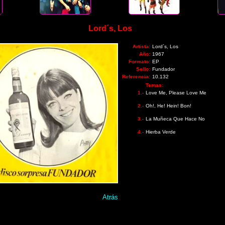
Lord´s, Los
Artista:
Lord´s, Los
Año:
1967
Formato:
EP
Sello:
Fundador
Referencia:
10.132
Temas:
1.-
Love Me, Please Love Me
2.-
Oh!, He! Hein! Bon!
3.-
La Muñeca Que Hace No
4.-
Hierba Verde
Atrás