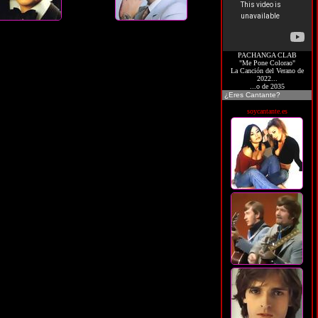
PACHANGA CLAB
"Me Pone Colorao"
La Canción del Verano de
2022...
...o de 2035
¿Eres Cantante?
soycantante.es