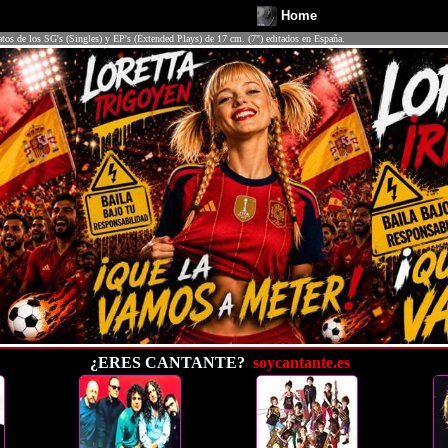
Home
atos de los SG's (Singles) y EP's (Extended Plays) de 17 cm. (7") editados en España.
¿ERES CANTANTE?
soycantante.es