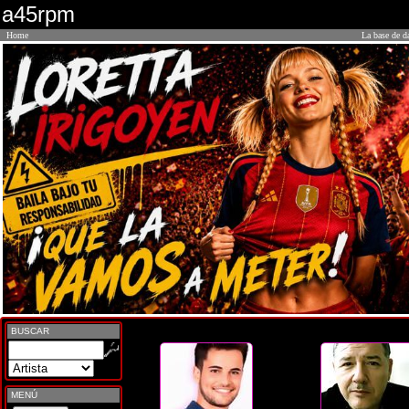
a45rpm
Home
La base de d
BUSCAR
MENÚ