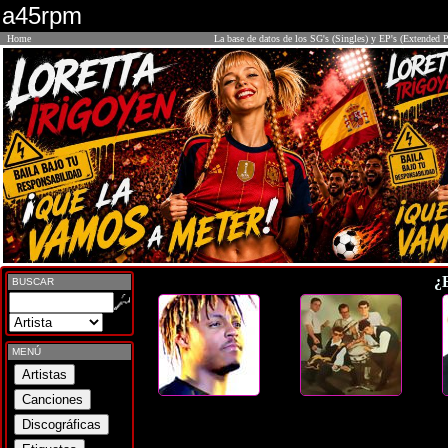
a45rpm
Home
La base de datos de los SG's (Singles) y EP's (Extended P
¿
BUSCAR
MENÚ