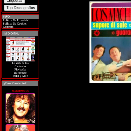
INFO
Política De Privacidad
Política De Cookies
Contacto
IM DIGITAL
La Web de los
Cantantes
Playbacks
en formato
MIDI y MP3
¿Eres Cantante?
soycantante.es