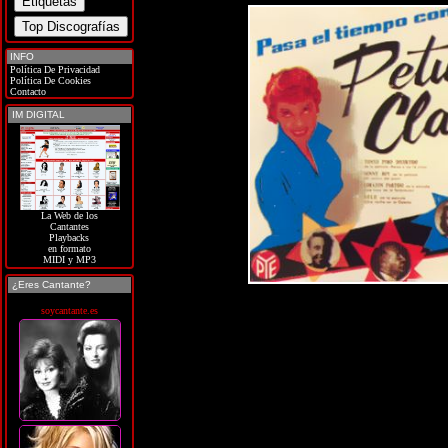
INFO
Política De Privacidad
Política De Cookies
Contacto
IM DIGITAL
La Web de los
Cantantes
Playbacks
en formato
MIDI y MP3
¿Eres Cantante?
soycantante.es