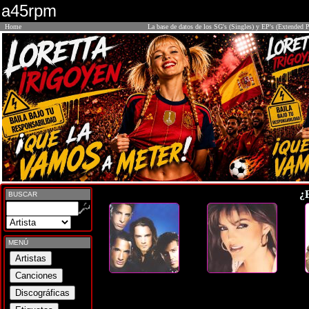
a45rpm
Home
La base de datos de los SG's (Singles) y EP's (Extended P
¿
BUSCAR
MENÚ