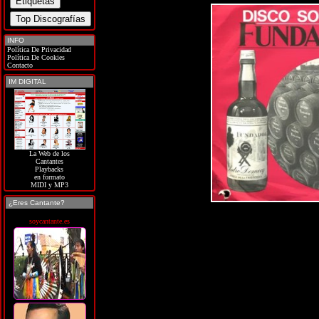
INFO
Política De Privacidad
Política De Cookies
Contacto
IM DIGITAL
La Web de los
Cantantes
Playbacks
en formato
MIDI y MP3
¿Eres Cantante?
soycantante.es