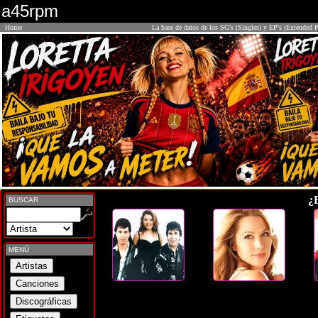
a45rpm
Home
La base de datos de los SG's (Singles) y EP's (Extended P
¿
BUSCAR
MENÚ