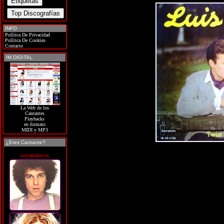
INFO
Política De Privacidad
Política De Cookies
Contacto
IM DIGITAL
La Web de los
Cantantes
Playbacks
en formato
MIDI y MP3
¿Eres Cantante?
soycantante.es