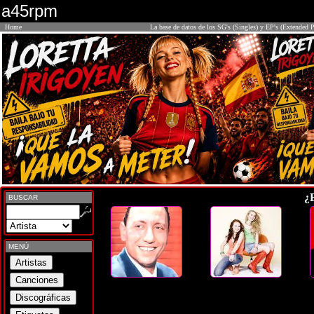
a45rpm
Home
La base de datos de los SG's (Singles) y EP's (Extended P
¿
BUSCAR
MENÚ