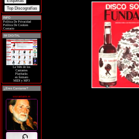
INFO
Política De Privacidad
Política De Cookies
Contacto
IM DIGITAL
La Web de los
Cantantes
Playbacks
en formato
MIDI y MP3
¿Eres Cantante?
soycantante.es