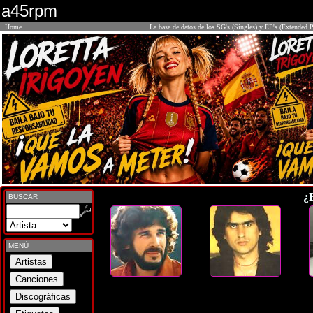
a45rpm
Home
La base de datos de los SG's (Singles) y EP's (Extended P
¿
BUSCAR
MENÚ