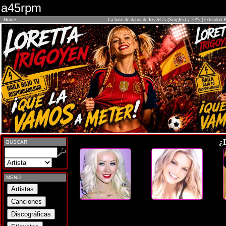
a45rpm
Home
La base de datos de los SG's (Singles) y EP's (Extended P
¿
BUSCAR
MENÚ