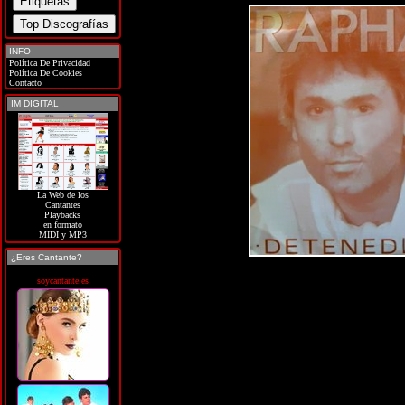
INFO
Política De Privacidad
Política De Cookies
Contacto
IM DIGITAL
La Web de los
Cantantes
Playbacks
en formato
MIDI y MP3
¿Eres Cantante?
soycantante.es