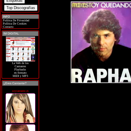
INFO
Política De Privacidad
Política De Cookies
Contacto
IM DIGITAL
La Web de los
Cantantes
Playbacks
en formato
MIDI y MP3
¿Eres Cantante?
soycantante.es