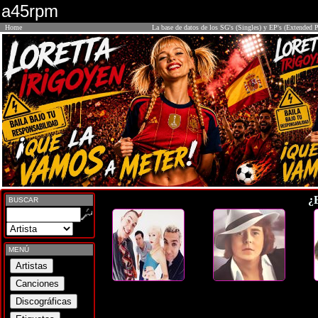
a45rpm
Home
La base de datos de los SG's (Singles) y EP's (Extended P
¿
BUSCAR
MENÚ