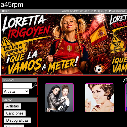
a45rpm
Home
La base de datos de los SG's (Singles) y EP's (Extended P
¿
BUSCAR
MENÚ