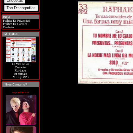
INFO
Política De Privacidad
Política De Cookies
Contacto
IM DIGITAL
La Web de los
Cantantes
Playbacks
en formato
MIDI y MP3
¿Eres Cantante?
soycantante.es