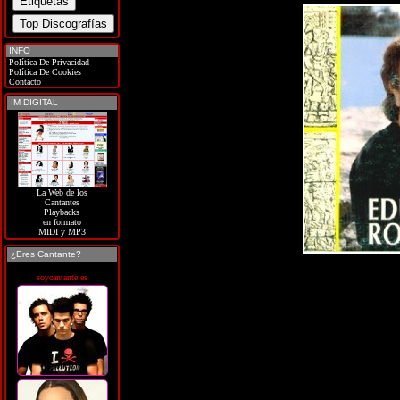
INFO
Política De Privacidad
Política De Cookies
Contacto
IM DIGITAL
La Web de los
Cantantes
Playbacks
en formato
MIDI y MP3
¿Eres Cantante?
soycantante.es