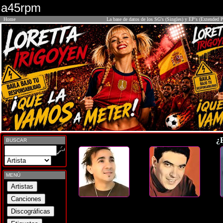
a45rpm
Home
La base de datos de los SG's (Singles) y EP's (Extended P
¿
BUSCAR
MENÚ