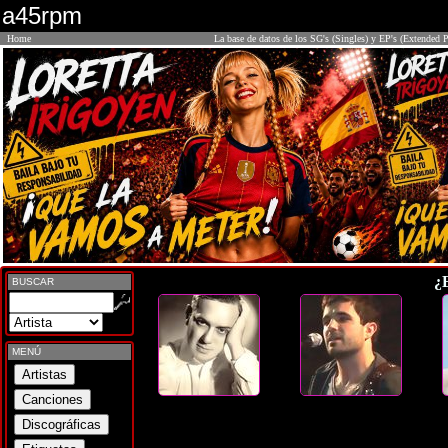
a45rpm
Home
La base de datos de los SG's (Singles) y EP's (Extended P
¿
BUSCAR
MENÚ