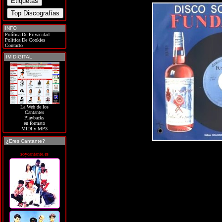
INFO
Política De Privacidad
Política De Cookies
Contacto
IM DIGITAL
La Web de los
Cantantes
Playbacks
en formato
MIDI y MP3
¿Eres Cantante?
soycantante.es