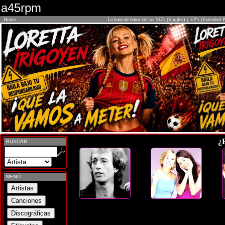
a45rpm
Home
La base de datos de los SG's (Singles) y EP's (Extended P
¿
BUSCAR
MENÚ