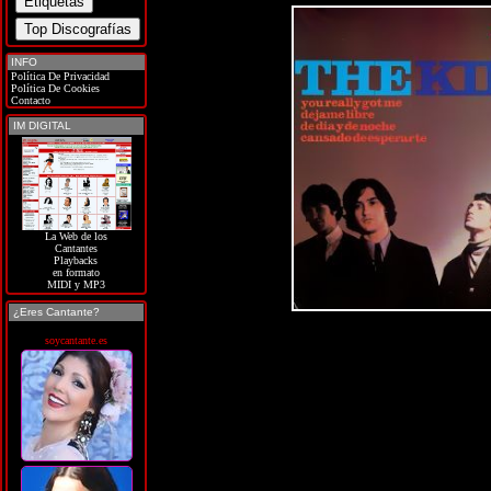
INFO
Política De Privacidad
Política De Cookies
Contacto
IM DIGITAL
La Web de los
Cantantes
Playbacks
en formato
MIDI y MP3
¿Eres Cantante?
soycantante.es