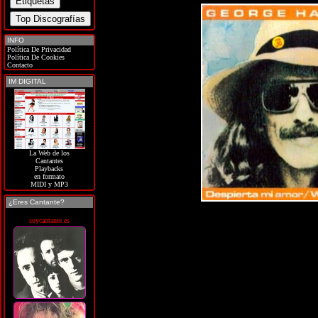
INFO
Política De Privacidad
Política De Cookies
Contacto
IM DIGITAL
La Web de los
Cantantes
Playbacks
en formato
MIDI y MP3
¿Eres Cantante?
soycantante.es