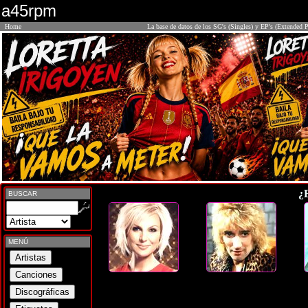
a45rpm
Home
La base de datos de los SG's (Singles) y EP's (Extended P
¿
BUSCAR
MENÚ