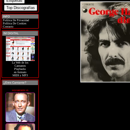
INFO
Política De Privacidad
Política De Cookies
Contacto
IM DIGITAL
La Web de los
Cantantes
Playbacks
en formato
MIDI y MP3
¿Eres Cantante?
soycantante.es