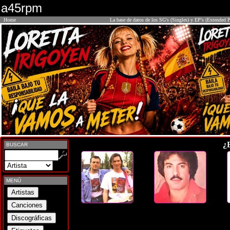
a45rpm
Home
La base de datos de los SG's (Singles) y EP's (Extended P
¿
BUSCAR
MENÚ