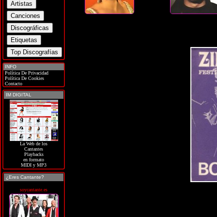
INFO
Política De Privacidad
Política De Cookies
Contacto
IM DIGITAL
La Web de los
Cantantes
Playbacks
en formato
MIDI y MP3
¿Eres Cantante?
soycantante.es