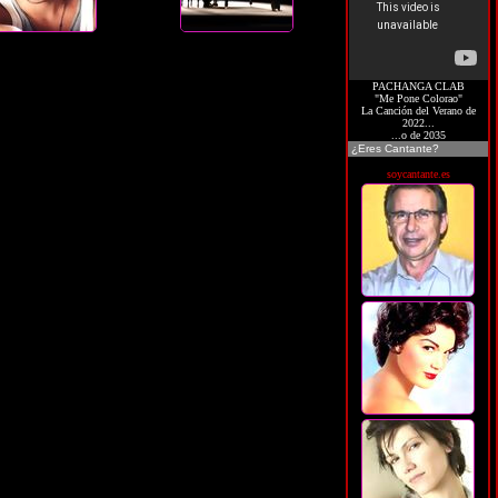
PACHANGA CLAB
"Me Pone Colorao"
La Canción del Verano de
2022...
...o de 2035
¿Eres Cantante?
soycantante.es