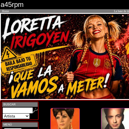
a45rpm
Home
La base de d
BUSCAR
MENÚ