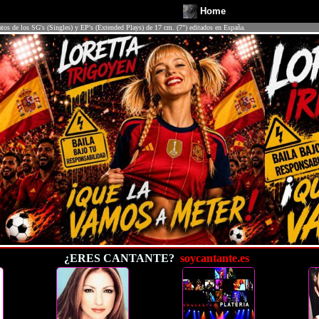
Home
atos de los SG's (Singles) y EP's (Extended Plays) de 17 cm. (7") editados en España.
¿ERES CANTANTE?
soycantante.es