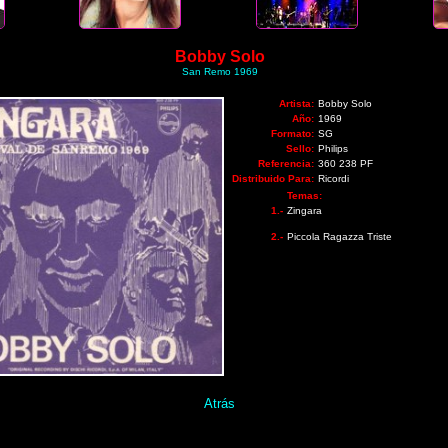
Bobby Solo
San Remo 1969
Artista:
Bobby Solo
Año:
1969
Formato:
SG
Sello:
Philips
Referencia:
360 238 PF
Distribuido Para:
Ricordi
Temas:
1.-
Zingara
2.-
Piccola Ragazza Triste
Atrás